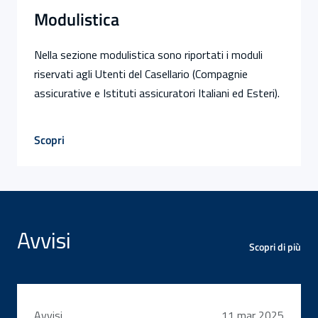
Modulistica
Nella sezione modulistica sono riportati i moduli
riservati agli Utenti del Casellario (Compagnie
assicurative e Istituti assicuratori Italiani ed Esteri).
Scopri
Avvisi
Scopri di più
11 mar 2025
Avvisi
Avvisi
11 mar 2025