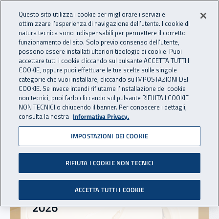
Accedi ai servizi online
Vai al menu principale
Vai al contenuto principale
Questo sito utilizza i cookie per migliorare i servizi e
ottimizzare l’esperienza di navigazione dell’utente. I cookie di
natura tecnica sono indispensabili per permettere il corretto
Apri cerca
Apr
Casellario Centrale Infortuni
funzionamento del sito. Solo previo consenso dell’utente,
possono essere installati ulteriori tipologie di cookie. Puoi
accettare tutti i cookie cliccando sul pulsante ACCETTA TUTTI I
Navigazione principale
COOKIE, oppure puoi effettuare le tue scelte sulle singole
categorie che vuoi installare, cliccando su IMPOSTAZIONI DEI
Notizie in evidenza
COOKIE. Se invece intendi rifiutarne l’installazione dei cookie
non tecnici, puoi farlo cliccando sul pulsante RIFIUTA I COOKIE
NON TECNICI o chiudendo il banner. Per conoscere i dettagli,
consulta la nostra
Informativa Privacy.
IMPOSTAZIONI DEI COOKIE
RIFIUTA I COOKIE NON TECNICI
04 agosto 2026
04 ago 2026
Bollettino Inail II trimestre
ACCETTA TUTTI I COOKIE
2026