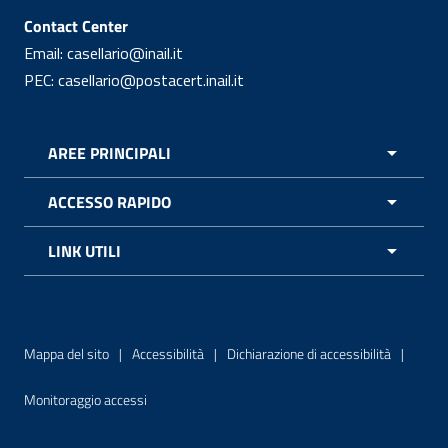
Contact Center
Email: casellario@inail.it
PEC: casellario@postacert.inail.it
AREE PRINCIPALI
APRI M
ACCESSO RAPIDO
APRI 
LINK UTILI
APRI M
Menu di servizio
Mappa del sito
Accessibilità
Dichiarazione di accessibilità
Monitoraggio accessi